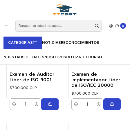
Inicio
Casas Certificadoras
PECB
PECB
0
FILTROS
CATEGORÍAS
NOTICIAS
RECONOCIMIENTOS
NUESTROS CLIENTES
NOSOTROS
COTIZA TU CURSO
|
|
Examen de Auditor
Examen de
Líder de ISO 9001
Implementador Líder
de ISO/IEC 20000
$700.000 CLP
$700.000 CLP
Cantidad
Cantidad
|
|