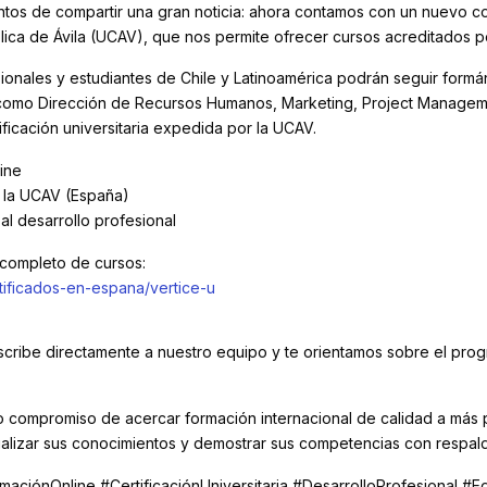
os de compartir una gran noticia: ahora contamos con un nuevo c
lica de Ávila (UCAV), que nos permite ofrecer cursos acreditados p
sionales y estudiantes de Chile y Latinoamérica podrán seguir form
omo Dirección de Recursos Humanos, Marketing, Project Managemen
ficación universitaria expedida por la UCAV.
ine
e la UCAV (España)
al desarrollo profesional
 completo de cursos:
rtificados-en-espana/vertice-u
cribe directamente a nuestro equipo y te orientamos sobre el prog
o compromiso de acercar formación internacional de calidad a más
tualizar sus conocimientos y demostrar sus competencias con resp
ciónOnline #CertificaciónUniversitaria #DesarrolloProfesional #E