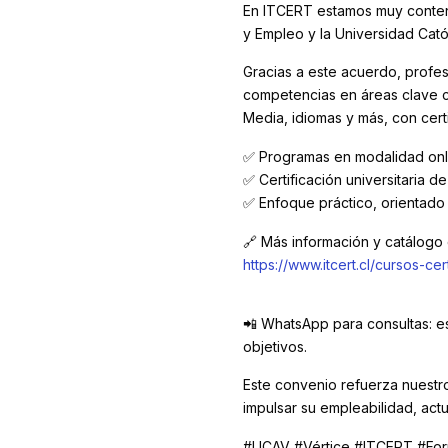
En ITCERT estamos muy content
y Empleo y la Universidad Cató
Gracias a este acuerdo, profe
competencias en áreas clave c
Media, idiomas y más, con certi
✅ Programas en modalidad onl
✅ Certificación universitaria d
✅ Enfoque práctico, orientado 
🔗 Más información y catálogo
https://www.itcert.cl/cursos-ce
📲 WhatsApp para consultas: es
objetivos.
Este convenio refuerza nuestr
impulsar su empleabilidad, ac
#UCAV #Vértice #ITCERT #Forma