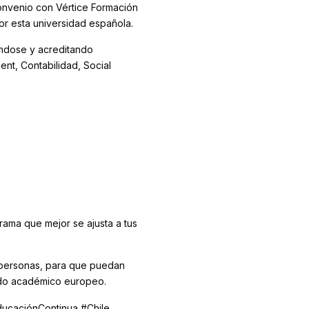
onvenio con Vértice Formación
or esta universidad española.
ándose y acreditando
t, Contabilidad, Social
rama que mejor se ajusta a tus
 personas, para que puedan
aldo académico europeo.
ducaciónContinua #Chile