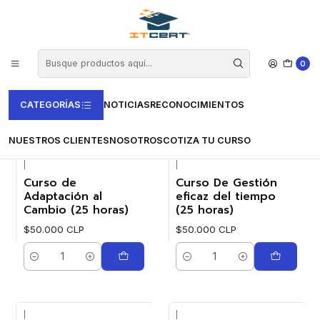
Inicio
Cursos e-learning
Vertice
Soft Skills
Soft Skills
0
FILTROS
CATEGORÍAS
NOTICIAS
RECONOCIMIENTOS
NUESTROS CLIENTES
NOSOTROS
COTIZA TU CURSO
|
|
Curso de
Curso De Gestión
Adaptación al
eficaz del tiempo
Cambio (25 horas)
(25 horas)
$50.000 CLP
$50.000 CLP
Cantidad
Cantidad
|
|