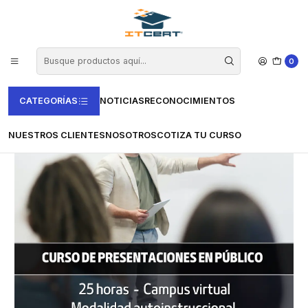
Inicio
Cursos e-learning
Vertice
Soft Skills
Curso De Presentaciones en público (25 horas)
0
CATEGORÍAS
NOTICIAS
RECONOCIMIENTOS
NUESTROS CLIENTES
NOSOTROS
COTIZA TU CURSO