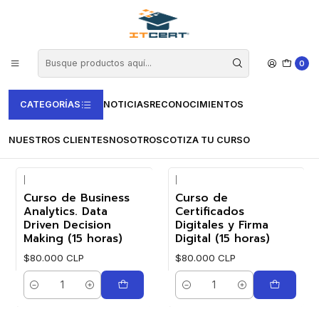
Inicio
Cursos e-learning
Certificación en España
Certificación de competencias (CertiUni)
Cursos de Administración Y Gestión
0
Cursos de Administración Y Gestión
CATEGORÍAS
NOTICIAS
RECONOCIMIENTOS
FILTROS
NUESTROS CLIENTES
NOSOTROS
COTIZA TU CURSO
|
|
Curso de Business
Curso de
Analytics. Data
Certificados
Driven Decision
Digitales y Firma
Making (15 horas)
Digital (15 horas)
$80.000 CLP
$80.000 CLP
Cantidad
Cantidad