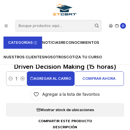
Inicio
Cursos e-learning
Certificación en España
Certificación de competencias (CertiUni)
Cursos de Administración Y Gestión
Curso de Business Analytics. Data Driven Decision Making (15
horas)
0
CATEGORÍAS
NOTICIAS
RECONOCIMIENTOS
|
NUESTROS CLIENTES
NOSOTROS
COTIZA TU CURSO
Curso de Business Analytics. Data
Driven Decision Making (15 horas)
AGREGAR AL CARRO
COMPRAR AHORA
Cantidad
Agregar a la lista de favoritos
Mostrar stock de ubicaciones
COMPARTIR ESTE PRODUCTO
DESCRIPCIÓN