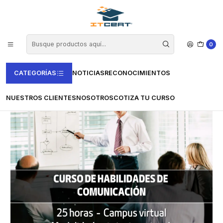
Inicio
Cursos e-learning
Vertice
Soft Skills
Curso De Habilidades de comunicación (25 horas)
0
CATEGORÍAS
NOTICIAS
RECONOCIMIENTOS
NUESTROS CLIENTES
NOSOTROS
COTIZA TU CURSO