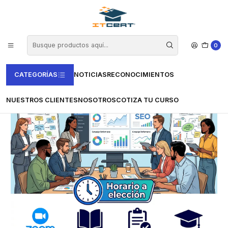
Inicio
Casas Certificadoras
Certiprof
Curso de Digital Marketing (Incluye examen de certificación)
0
CATEGORÍAS
NOTICIAS
RECONOCIMIENTOS
NUESTROS CLIENTES
NOSOTROS
COTIZA TU CURSO