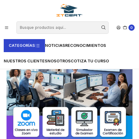
Inicio
Casas Certificadoras
Certiprof
Curso de Service Desk Leader (Incluye examen de certificación)
0
CATEGORÍAS
NOTICIAS
RECONOCIMIENTOS
NUESTROS CLIENTES
NOSOTROS
COTIZA TU CURSO