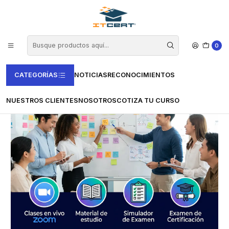
Inicio
Casas Certificadoras
Certiprof
Curso de User Stories (incluye examen de certificación)
0
CATEGORÍAS
NOTICIAS
RECONOCIMIENTOS
NUESTROS CLIENTES
NOSOTROS
COTIZA TU CURSO