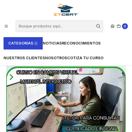
Inicio
Cursos e-learning
Certificación en España
Certificación de competencias (CertiUni)
Cursos Informática y Comunicaciones
Curso de Iniciación a Excel 2016 (40 horas)
0
CATEGORÍAS
NOTICIAS
RECONOCIMIENTOS
NUESTROS CLIENTES
NOSOTROS
COTIZA TU CURSO