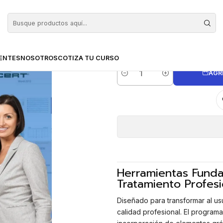
ompetencias (CertiUni)
Cursos Informática y Comunicaciones
Curso de Ini
Curso de Inic
ENTES
NOSOTROS
COTIZA TU CURSO
AGR
Cantidad
Herramientas Funda
Tratamiento Profe
Diseñado para transformar al us
calidad profesional. El programa