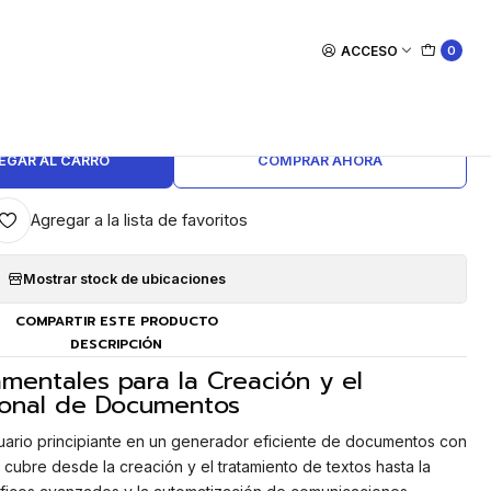
ciación a Word 2016 (40 horas)
ACCESO
0
|
iación a Word 2016 (40 horas)
EGAR AL CARRO
COMPRAR AHORA
Agregar a la lista de favoritos
Mostrar stock de ubicaciones
COMPARTIR ESTE PRODUCTO
DESCRIPCIÓN
mentales para la Creación y el
sional de Documentos
uario principiante en un generador eficiente de documentos con
 cubre desde la creación y el tratamiento de textos hasta la