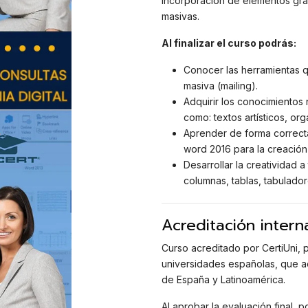
incorporación de elementos grá
masivas.
Al finalizar el curso podrás:
Conocer las herramientas q
masiva (mailing).
Adquirir los conocimientos
como: textos artísticos, org
Aprender de forma correcta
word 2016 para la creación 
Desarrollar la creatividad a
columnas, tablas, tabulador
Acreditación intern
Curso acreditado por CertiUni, p
universidades españolas, que 
de España y Latinoamérica.
Al aprobar la evaluación final, p