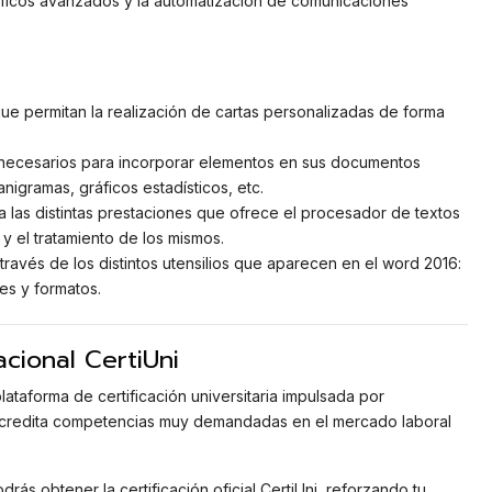
ficos avanzados y la automatización de comunicaciones
ue permitan la realización de cartas personalizadas de forma
 necesarios para incorporar elementos en sus documentos
anigramas, gráficos estadísticos, etc.
 las distintas prestaciones que ofrece el procesador de textos
y el tratamiento de los mismos.
 través de los distintos utensilios que aparecen en el word 2016:
es y formatos.
acional CertiUni
lataforma de certificación universitaria impulsada por
acredita competencias muy demandadas en el mercado laboral
odrás obtener la certificación oficial CertiUni, reforzando tu