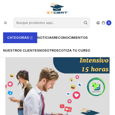
Inicio
Casas Certificadoras
Certjoin
Curso Community Manager Certified Expert (Incluye examen de
certificación)
0
CATEGORÍAS
NOTICIAS
RECONOCIMIENTOS
NUESTROS CLIENTES
NOSOTROS
COTIZA TU CURSO