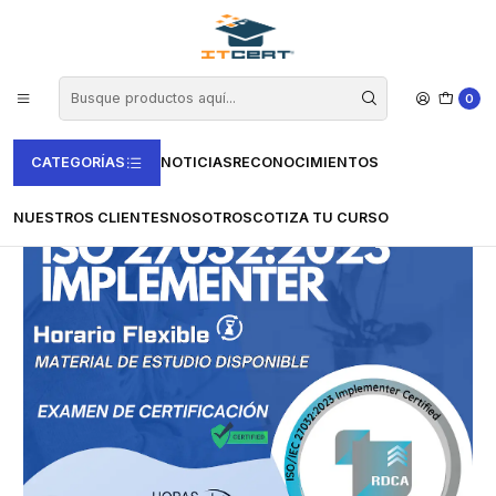
Inicio
Casas Certificadoras
Certjoin
Curso ISO 27032:2023 Implementer (Incluye examen de
certificación)
0
CATEGORÍAS
NOTICIAS
RECONOCIMIENTOS
NUESTROS CLIENTES
NOSOTROS
COTIZA TU CURSO