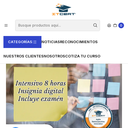
Inicio
Agile
Curso de Agile Retrospective Innovator (Incluye examen de
certificación)
0
CATEGORÍAS
NOTICIAS
RECONOCIMIENTOS
NUESTROS CLIENTES
NOSOTROS
COTIZA TU CURSO