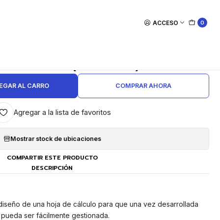
ACCESO
0
|
xcel Aplicado a la Gestión
cial 2016 (75 horas)
EGAR AL CARRO
COMPRAR AHORA
Agregar a la lista de favoritos
Mostrar stock de ubicaciones
COMPARTIR ESTE PRODUCTO
DESCRIPCIÓN
diseño de una hoja de cálculo para que una vez desarrollada
 pueda ser fácilmente gestionada.