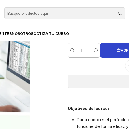
so de Excel Aplicado a la Gestión Comercial 2016 (75 horas)
Curso de E
Comer
ENTES
NOSOTROS
COTIZA TU CURSO
AGR
Cantidad
Objetivos del curso:
Dar a conocer el perfecto 
funcione de forma eficaz y