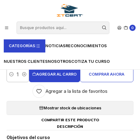
Inicio
Cursos e-learning
Vertice
Administración y Gestión
Curso de Innovación y Creatividad (50 horas)
0
CATEGORÍAS
NOTICIAS
RECONOCIMIENTOS
|
Curso de Innovación y Creatividad (50
horas)
NUESTROS CLIENTES
NOSOTROS
COTIZA TU CURSO
AGREGAR AL CARRO
COMPRAR AHORA
Cantidad
Agregar a la lista de favoritos
Mostrar stock de ubicaciones
COMPARTIR ESTE PRODUCTO
DESCRIPCIÓN
Objetivos del curso