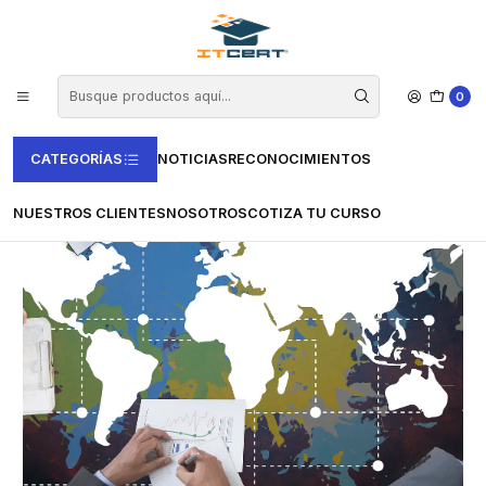
Inicio
Cursos e-learning
Vertice
Comercio y Marketing
Curso de Licitaciones internacionales (50 horas)
0
CATEGORÍAS
NOTICIAS
RECONOCIMIENTOS
NUESTROS CLIENTES
NOSOTROS
COTIZA TU CURSO