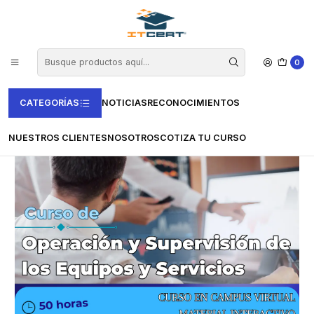
Inicio
Cursos e-learning
Vertice
Informática y Comunicaciones
Curso de Operación y Supervisión de los Equipos y Servicios (50
horas)
0
CATEGORÍAS
NOTICIAS
RECONOCIMIENTOS
NUESTROS CLIENTES
NOSOTROS
COTIZA TU CURSO