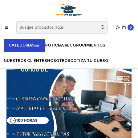
Inicio
Cursos e-learning
Vertice
Informática y Comunicaciones
Curso de Operaciones de Mantenimiento y Consulta de Datos (100
horas)
0
CATEGORÍAS
NOTICIAS
RECONOCIMIENTOS
NUESTROS CLIENTES
NOSOTROS
COTIZA TU CURSO