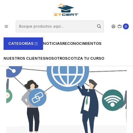
Inicio
Cursos e-learning
Vertice
Comercio y Marketing
Curso de Plan de Medios de Comunicación e Internet (75 horas)
0
CATEGORÍAS
NOTICIAS
RECONOCIMIENTOS
NUESTROS CLIENTES
NOSOTROS
COTIZA TU CURSO