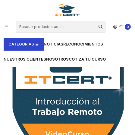
Inicio
Cursos e-learning
Certiprof - ITCERT®
Introducción al Trabajo Remoto : Curso E-learning (Incluye insignia
Digital)
0
CATEGORÍAS
NOTICIAS
RECONOCIMIENTOS
NUESTROS CLIENTES
NOSOTROS
COTIZA TU CURSO