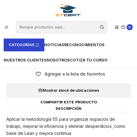
Inicio
Empresas
Curso de Metodología 5S y Eliminación de Desperdicios
0
CATEGORÍAS
NOTICIAS
RECONOCIMIENTOS
|
Curso de Metodología 5S y
Eliminación de Desperdicios
NUESTROS CLIENTES
NOSOTROS
COTIZA TU CURSO
Agregar a la lista de favoritos
Mostrar stock de ubicaciones
COMPARTIR ESTE PRODUCTO
DESCRIPCIÓN
Aplicar la metodología 5S para organizar espacios de
trabajo, mejorar la eficiencia y eliminar desperdicios, como
base de Lean y mejora continua