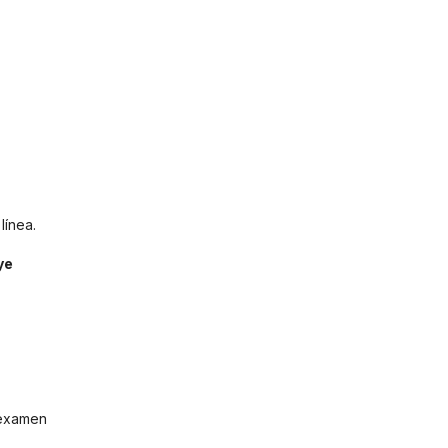
línea.
ye
 examen