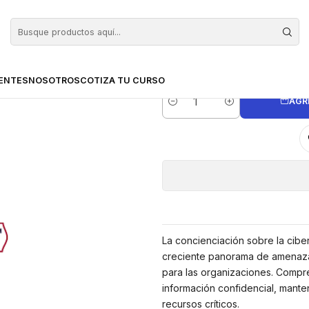
areness
Examen de
ENTES
NOSOTROS
COTIZA TU CURSO
AGR
Cantidad
La concienciación sobre la cibers
creciente panorama de amenazas
para las organizaciones. Compre
información confidencial, mantene
recursos críticos.