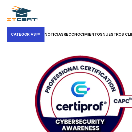
Inicio
Casas Certificadoras
Certiprof
Examen de Cybersecurity Aw
CATEGORÍAS
NOTICIAS
RECONOCIMIENTOS
NUESTROS CLI