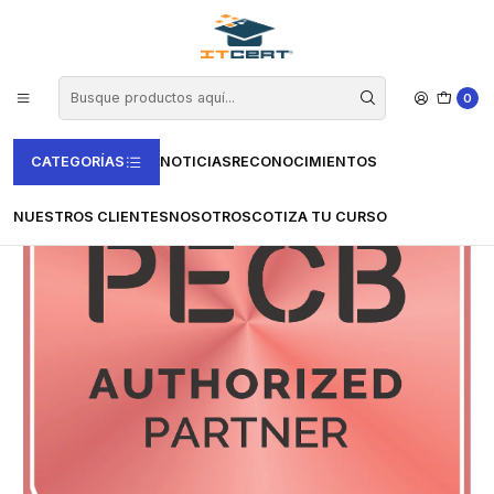
Inicio
Casas Certificadoras
PECB
Examen de ISO 31000 Lead Risk Manager
0
CATEGORÍAS
NOTICIAS
RECONOCIMIENTOS
NUESTROS CLIENTES
NOSOTROS
COTIZA TU CURSO