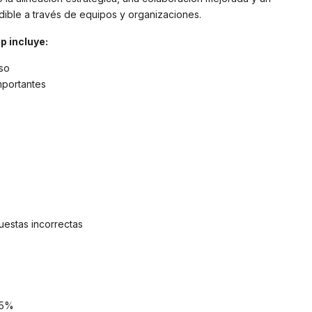
ible a través de equipos y organizaciones.
p incluye:
so
mportantes
uestas incorrectas
95%