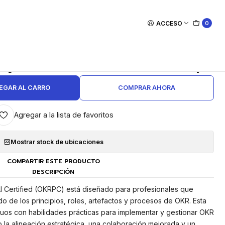
ACCESO
0
|
ng de OKR Professional with AI
cluye examen de certificación)
EGAR AL CARRO
COMPRAR AHORA
Agregar a la lista de favoritos
Mostrar stock de ubicaciones
COMPARTIR ESTE PRODUCTO
DESCRIPCIÓN
AI Certified (OKRPC) está diseñado para profesionales que
 de los principios, roles, artefactos y procesos de OKR. Esta
iduos con habilidades prácticas para implementar y gestionar OKR
la alineación estratégica, una colaboración mejorada y un