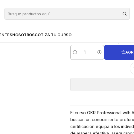
OKR Professional with AI Certified (Incluye examen de certificación)
Curso e-learni
Certified (In
ENTES
NOSOTROS
COTIZA TU CURSO
AGR
Cantidad
El curso OKR Professional with 
buscan un conocimiento profundo
certificación equipa a los indiv
de manera efectiva, asegurando 