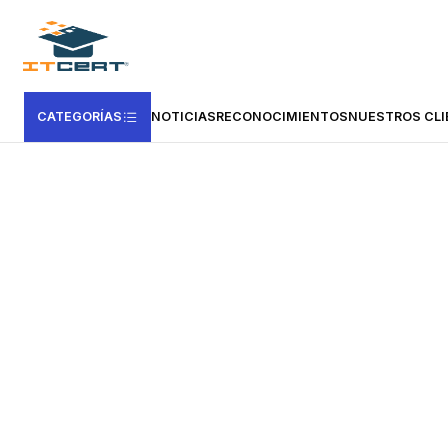
Inicio
Casas Certificadoras
VMEdu
OKRstudy
Curso e-learning de 
CATEGORÍAS
NOTICIAS
RECONOCIMIENTOS
NUESTROS CLI