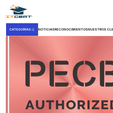
Inicio
Casas Certificadoras
PECB
Examen de Fundamentos de CM
CATEGORÍAS
NOTICIAS
RECONOCIMIENTOS
NUESTROS CLI