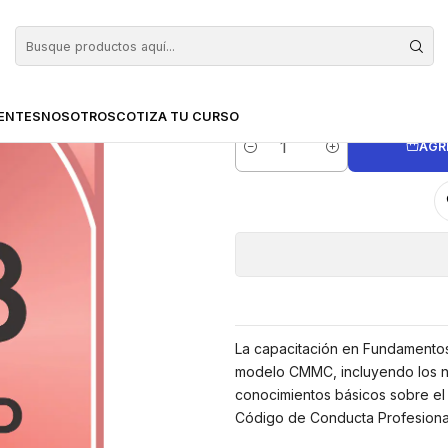
MC
Examen d
ENTES
NOSOTROS
COTIZA TU CURSO
AGR
Cantidad
La capacitación en Fundamentos
modelo CMMC, incluyendo los ni
conocimientos básicos sobre e
Código de Conducta Profesion