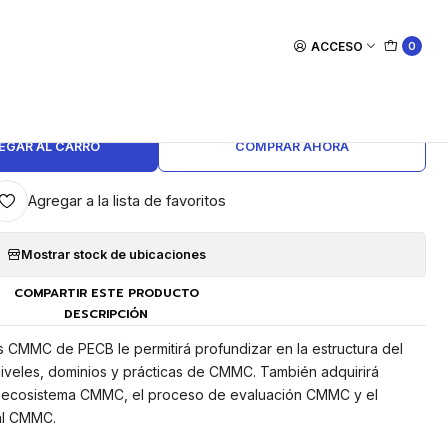
ACCESO
0
|
e Fundamentos de CMMC
EGAR AL CARRO
COMPRAR AHORA
Agregar a la lista de favoritos
Mostrar stock de ubicaciones
COMPARTIR ESTE PRODUCTO
DESCRIPCIÓN
 CMMC de PECB le permitirá profundizar en la estructura del
veles, dominios y prácticas de CMMC. También adquirirá
l ecosistema CMMC, el proceso de evaluación CMMC y el
al CMMC.