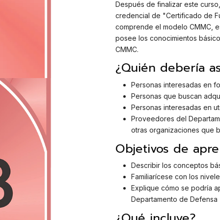
Después de finalizar este curso,
credencial de "Certificado de
comprende el modelo CMMC, es c
posee los conocimientos básicos
CMMC.
¿Quién debería asi
Personas interesadas en f
Personas que buscan adqui
Personas interesadas en ut
Proveedores del Departame
otras organizaciones que b
Objetivos de apre
Describir los conceptos b
Familiarícese con los nivel
Explique cómo se podría ap
Departamento de Defensa (D
¿Qué incluye?