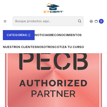
Inicio
Casas Certificadoras
PECB
Examen de Fundamentos de ISO/IEC 20000
0
CATEGORÍAS
NOTICIAS
RECONOCIMIENTOS
NUESTROS CLIENTES
NOSOTROS
COTIZA TU CURSO