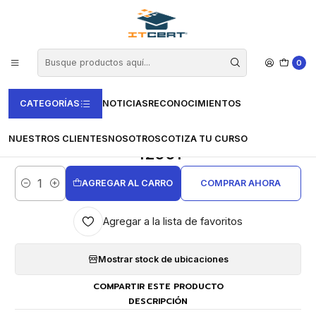
Inicio
Casas Certificadoras
PECB
Examen de Fundamentos de ISO/IEC 42001
0
CATEGORÍAS
NOTICIAS
RECONOCIMIENTOS
|
Examen de Fundamentos de ISO/IEC
NUESTROS CLIENTES
NOSOTROS
COTIZA TU CURSO
42001
AGREGAR AL CARRO
COMPRAR AHORA
Cantidad
Agregar a la lista de favoritos
Mostrar stock de ubicaciones
COMPARTIR ESTE PRODUCTO
DESCRIPCIÓN