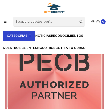
Inicio
Casas Certificadoras
PECB
Examen de Gerente de Riesgos de ISO/IEC 27005
0
CATEGORÍAS
NOTICIAS
RECONOCIMIENTOS
NUESTROS CLIENTES
NOSOTROS
COTIZA TU CURSO