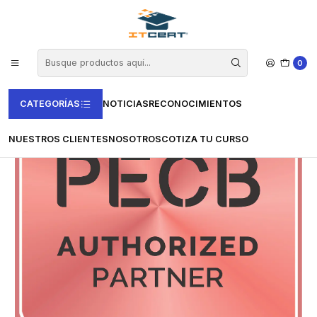
Inicio
Casas Certificadoras
PECB
Examen de Implementador Líder de ISO 9001
0
CATEGORÍAS
NOTICIAS
RECONOCIMIENTOS
NUESTROS CLIENTES
NOSOTROS
COTIZA TU CURSO