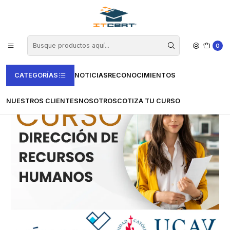
Inicio
Cursos e-learning
Certificación en España
Certificación universitaria (VERTICE-UCAV)
Curso de Dirección de Recursos Humanos - 50 horas
0
CATEGORÍAS
NOTICIAS
RECONOCIMIENTOS
NUESTROS CLIENTES
NOSOTROS
COTIZA TU CURSO