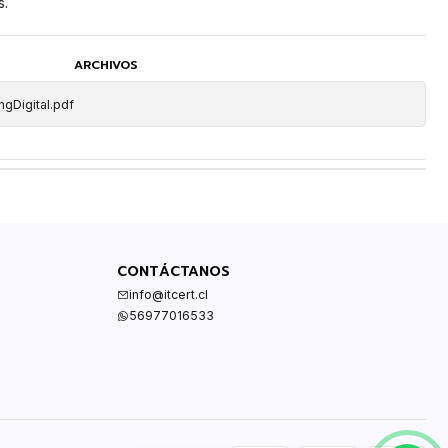
s.
ARCHIVOS
gDigital.pdf
CONTÁCTANOS
info@itcert.cl
56977016533