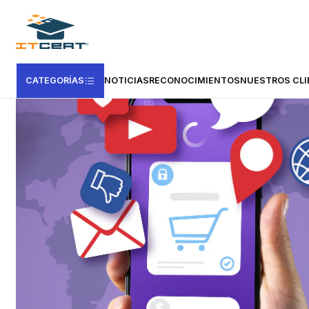
Inicio
Cursos e-learning
Certificación en España
Certificación unive
CATEGORÍAS
NOTICIAS
RECONOCIMIENTOS
NUESTROS CLI