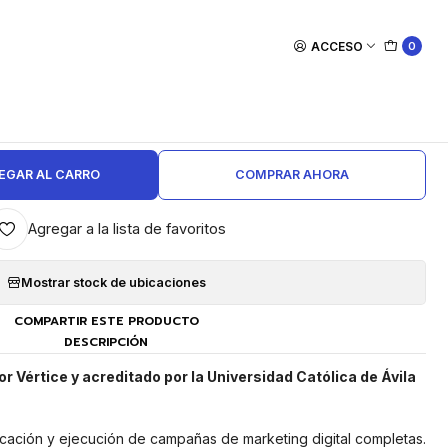
as
ACCESO
0
|
ategias de Marketing Digital -
50 horas
EGAR AL CARRO
COMPRAR AHORA
Agregar a la lista de favoritos
Mostrar stock de ubicaciones
COMPARTIR ESTE PRODUCTO
DESCRIPCIÓN
r Vértice y acreditado por la Universidad Católica de Ávila
icación y ejecución de campañas de marketing digital completas.