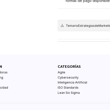
formas de pago disponible
TemarioEstrategiasdeMarketin
N
CATEGORÍAS
doras
Agile
ng
Cybersecurity
Inteligencia Artificial
acidad
ISO Standards
Lean Six Sigma