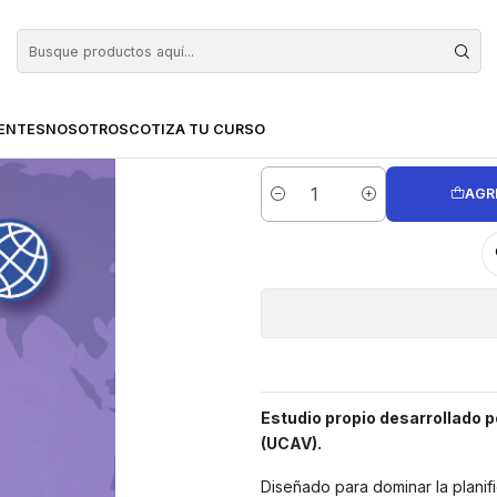
rsitaria (VERTICE-UCAV)
Curso de Estrategias de Marketing Digital - 50 hor
Curso de Estr
ENTES
NOSOTROS
COTIZA TU CURSO
AGR
Cantidad
Estudio propio desarrollado po
(UCAV).
Diseñado para dominar la planif