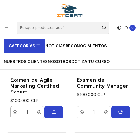
Inicio
Casas Certificadoras
Certjoin
Certjoin
0
FILTROS
CATEGORÍAS
NOTICIAS
RECONOCIMIENTOS
NUESTROS CLIENTES
NOSOTROS
COTIZA TU CURSO
|
|
Examen de Agile
Examen de
Marketing Certified
Community Manager
Expert
$100.000 CLP
$100.000 CLP
Cantidad
Cantidad
|
|