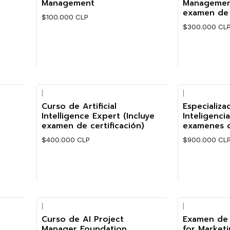
Management
Management
examen de c
$100.000 CLP
$300.000 CL
Cantidad
Cantidad
|
|
Curso de Artificial
Especializa
Intelligence Expert (Incluye
Inteligencia
examen de certificación)
examenes d
$400.000 CLP
$900.000 CL
Cantidad
Cantidad
|
|
Curso de AI Project
Examen de 
-75%
Manager Foundation
for Market