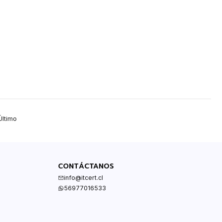
Último
CONTÁCTANOS
info@itcert.cl
56977016533