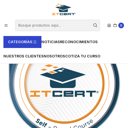
Inicio
Cursos e-learning
Certiprof - ITCERT®
Digital Marketing: Curso E-learning (Incluye insignia Digital)
0
CATEGORÍAS
NOTICIAS
RECONOCIMIENTOS
NUESTROS CLIENTES
NOSOTROS
COTIZA TU CURSO